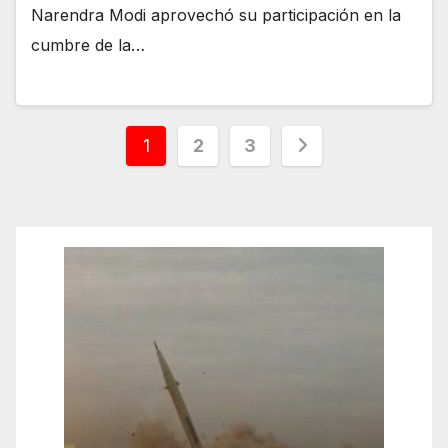
Narendra Modi aprovechó su participación en la
cumbre de la…
Paginación
1
2
3
de
entradas