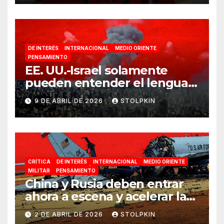
DE INTERÉS
INTERNACIONAL
MEDIO ORIENTE
PENSAMIENTO
EE. UU.-Israel solamente
pueden entender el lenguaje
de la guerra
9 DE ABRIL DE 2026
STOLPKIN
CRÍTICA
DE INTERÉS
INTERNACIONAL
MEDIO ORIENTE
MILITAR
PENSAMIENTO
China y Rusia deben entrar
ahora a escena y acelerar la
reconfiguración del Nuevo
2 DE ABRIL DE 2026
STOLPKIN
Orden Mundial