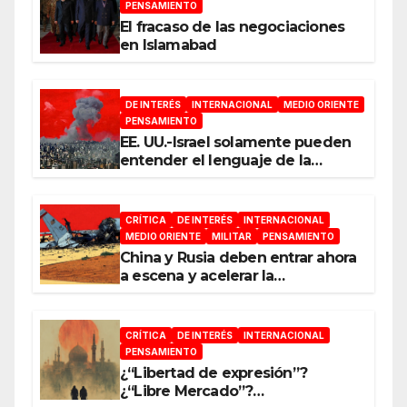
PENSAMIENTO
El fracaso de las negociaciones
en Islamabad
DE INTERÉS
INTERNACIONAL
MEDIO ORIENTE
PENSAMIENTO
EE. UU.-Israel solamente pueden
entender el lenguaje de la
guerra
CRÍTICA
DE INTERÉS
INTERNACIONAL
MEDIO ORIENTE
MILITAR
PENSAMIENTO
China y Rusia deben entrar ahora
a escena y acelerar la
reconfiguración del Nuevo
Orden Mundial
CRÍTICA
DE INTERÉS
INTERNACIONAL
PENSAMIENTO
¿“Libertad de expresión”?
¿“Libre Mercado”?