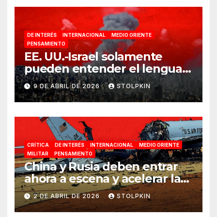
DE INTERÉS
INTERNACIONAL
MEDIO ORIENTE
PENSAMIENTO
EE. UU.-Israel solamente
pueden entender el lenguaje
de la guerra
9 DE ABRIL DE 2026
STOLPKIN
CRÍTICA
DE INTERÉS
INTERNACIONAL
MEDIO ORIENTE
MILITAR
PENSAMIENTO
China y Rusia deben entrar
ahora a escena y acelerar la
reconfiguración del Nuevo
2 DE ABRIL DE 2026
STOLPKIN
Orden Mundial