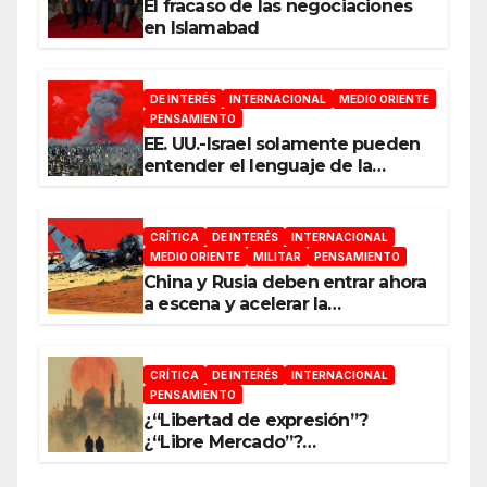
El fracaso de las negociaciones
en Islamabad
DE INTERÉS
INTERNACIONAL
MEDIO ORIENTE
PENSAMIENTO
EE. UU.-Israel solamente pueden
entender el lenguaje de la
guerra
CRÍTICA
DE INTERÉS
INTERNACIONAL
MEDIO ORIENTE
MILITAR
PENSAMIENTO
China y Rusia deben entrar ahora
a escena y acelerar la
reconfiguración del Nuevo
Orden Mundial
CRÍTICA
DE INTERÉS
INTERNACIONAL
PENSAMIENTO
¿“Libertad de expresión”?
¿“Libre Mercado”?
¿“Soberanía”?… Salvo el poder,
todo es ilusión