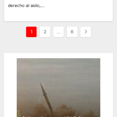
derecho al asilo,…
Paginación
1
2
…
6
de
entradas