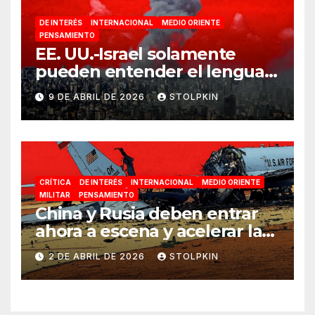
DE INTERÉS
INTERNACIONAL
MEDIO ORIENTE
PENSAMIENTO
EE. UU.-Israel solamente
pueden entender el lenguaje
de la guerra
9 DE ABRIL DE 2026
STOLPKIN
CRÍTICA
DE INTERÉS
INTERNACIONAL
MEDIO ORIENTE
MILITAR
PENSAMIENTO
China y Rusia deben entrar
ahora a escena y acelerar la
reconfiguración del Nuevo
2 DE ABRIL DE 2026
STOLPKIN
Orden Mundial