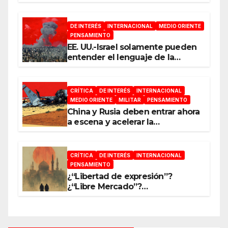
DE INTERÉS
INTERNACIONAL
MEDIO ORIENTE
PENSAMIENTO
EE. UU.-Israel solamente pueden
entender el lenguaje de la
guerra
CRÍTICA
DE INTERÉS
INTERNACIONAL
MEDIO ORIENTE
MILITAR
PENSAMIENTO
China y Rusia deben entrar ahora
a escena y acelerar la
reconfiguración del Nuevo
Orden Mundial
CRÍTICA
DE INTERÉS
INTERNACIONAL
PENSAMIENTO
¿“Libertad de expresión”?
¿“Libre Mercado”?
¿“Soberanía”?… Salvo el poder,
todo es ilusión