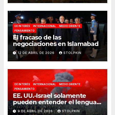
DE INTERÉS
INTERNACIONAL
MEDIO ORIENTE
PENSAMIENTO
El fracaso de las
negociaciones en Islamabad
12 DE ABRIL DE 2026
STOLPKIN
DE INTERÉS
INTERNACIONAL
MEDIO ORIENTE
PENSAMIENTO
EE. UU.-Israel solamente
pueden entender el lenguaje
de la guerra
9 DE ABRIL DE 2026
STOLPKIN