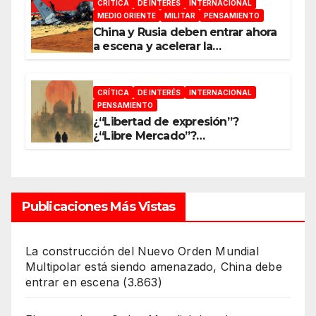
CRÍTICA
DE INTERÉS
INTERNACIONAL
MEDIO ORIENTE
MILITAR
PENSAMIENTO
China y Rusia deben entrar ahora
a escena y acelerar la
reconfiguración del Nuevo
Orden Mundial
CRÍTICA
DE INTERÉS
INTERNACIONAL
PENSAMIENTO
¿“Libertad de expresión”?
¿“Libre Mercado”?
¿“Soberanía”?… Salvo el poder,
todo es ilusión
Publicaciones Más Vistas
La construcción del Nuevo Orden Mundial
Multipolar está siendo amenazado, China debe
entrar en escena
(3.863)