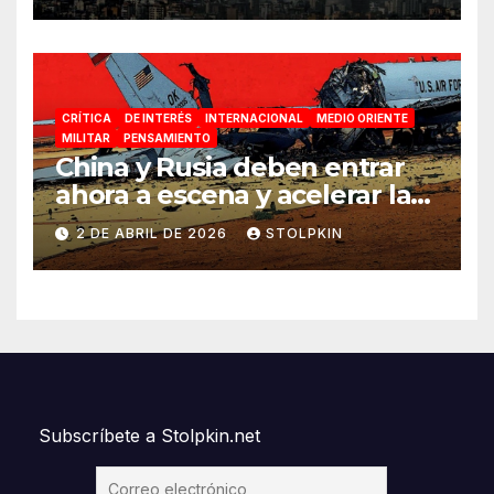
CRÍTICA
DE INTERÉS
INTERNACIONAL
MEDIO ORIENTE
MILITAR
PENSAMIENTO
China y Rusia deben entrar
ahora a escena y acelerar la
reconfiguración del Nuevo
2 DE ABRIL DE 2026
STOLPKIN
Orden Mundial
Subscríbete a Stolpkin.net