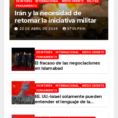
DE INTERÉS
INTERNACIONAL
MEDIO ORIENTE
MILITAR
PENSAMIENTO
Irán y la necesidad de
retomar la iniciativa militar
22 DE ABRIL DE 2026
STOLPKIN
DE INTERÉS
INTERNACIONAL
MEDIO ORIENTE
PENSAMIENTO
El fracaso de las negociaciones
en Islamabad
DE INTERÉS
INTERNACIONAL
MEDIO ORIENTE
PENSAMIENTO
EE. UU.-Israel solamente pueden
entender el lenguaje de la
guerra