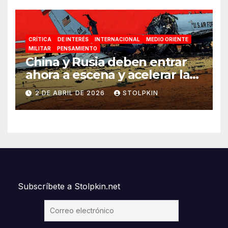
CRÍTICA
DE INTERÉS
INTERNACIONAL
MEDIO ORIENTE
MILITAR
PENSAMIENTO
China y Rusia deben entrar
ahora a escena y acelerar la
reconfiguración del Nuevo
2 DE ABRIL DE 2026
STOLPKIN
Orden Mundial
Subscríbete a Stolpkin.net