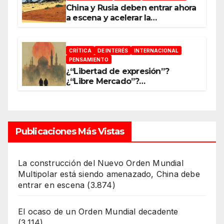
China y Rusia deben entrar ahora
a escena y acelerar la
reconfiguración del Nuevo
Orden Mundial
CRÍTICA
DE INTERÉS
INTERNACIONAL
PENSAMIENTO
¿“Libertad de expresión”?
¿“Libre Mercado”?
¿“Soberanía”?… Salvo el poder,
todo es ilusión
Publicaciones Más Vistas
La construcción del Nuevo Orden Mundial
Multipolar está siendo amenazado, China debe
entrar en escena
(3.874)
El ocaso de un Orden Mundial decadente
(3.114)