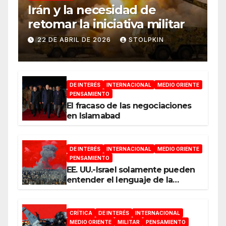
Irán y la necesidad de
retomar la iniciativa militar
22 DE ABRIL DE 2026
STOLPKIN
DE INTERÉS
INTERNACIONAL
MEDIO ORIENTE
PENSAMIENTO
El fracaso de las negociaciones
en Islamabad
DE INTERÉS
INTERNACIONAL
MEDIO ORIENTE
PENSAMIENTO
EE. UU.-Israel solamente pueden
entender el lenguaje de la
guerra
CRÍTICA
DE INTERÉS
INTERNACIONAL
MEDIO ORIENTE
MILITAR
PENSAMIENTO