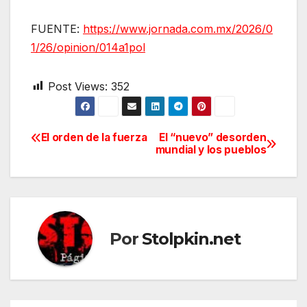
FUENTE:
https://www.jornada.com.mx/2026/0
1/26/opinion/014a1pol
Post Views:
352
El orden de la fuerza
El “nuevo” desorden
Navegación
mundial y los pueblos
de
entradas
Por
Stolpkin.net