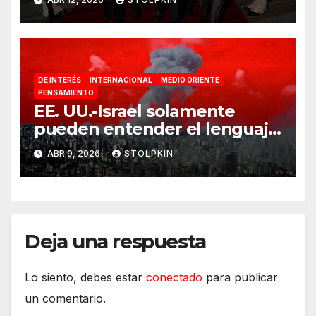
DE INTERÉS
INTERNACIONAL
MEDIO ORIENTE
PENSAMIENTO
EE. UU.-Israel solamente
pueden entender el lenguaje
de la guerra
ABR 9, 2026
STOLPKIN
Deja una respuesta
Lo siento, debes estar
conectado
para publicar
un comentario.