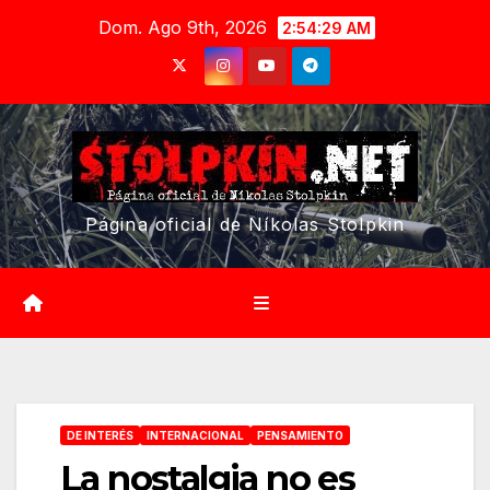
Saltar
Dom. Ago 9th, 2026
2:54:30 AM
al
contenido
Página oficial de Níkolas Stolpkin
DE INTERÉS
INTERNACIONAL
PENSAMIENTO
La nostalgia no es