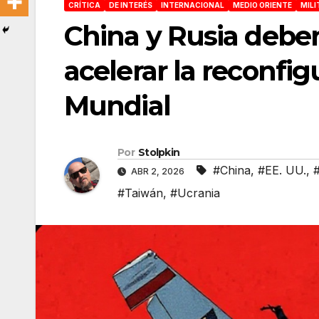
CRÍTICA
DE INTERÉS
INTERNACIONAL
MEDIO ORIENTE
MILI
China y Rusia deben
acelerar la reconfi
Mundial
Por
Stolpkin
#China
,
#EE. UU.
,
ABR 2, 2026
#Taiwán
,
#Ucrania