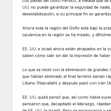
Los países del Golfo Pérsico, a medida que se 
UU. no puede garantizar la seguridad de nadie; 
desestabilización, si su principal fin es garant
Ahora toda la región del Golfo está bajo la pre
opulencia en la región se ha trizado, y difícilm
EE. UU. e Israel ahora están atrapados en la v
saben cómo salir sin dar la impresión de haber
Lo que se inició con la eliminación de grandes l
que habían eliminado al final terminó siendo rá
Líbano (Nasrallah) y después pasó con Irán (A
EE. UU. quizá pensó que, así como había suce
pensaron que, decapitado el liderazgo, rápidam
de EE. UU. (e Israel). Pero se equivocaron y