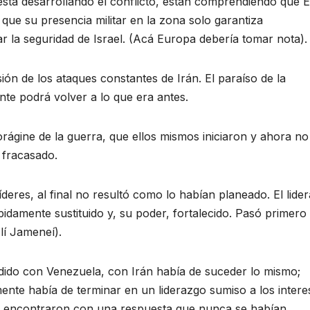
está desarrollando el conflicto, están comprendiendo que E
que su presencia militar en la zona solo garantiza
izar la seguridad de Israel. (Acá Europa debería tomar nota).
sión de los ataques constantes de Irán. El paraíso de la
ente podrá volver a lo que era antes.
orágine de la guerra, que ellos mismos iniciaron y ahora no
 fracasado.
íderes, al final no resultó como lo habían planeado. El lide
pidamente sustituido y, su poder, fortalecido. Pasó primero 
lí Jameneí).
dido con Venezuela, con Irán había de suceder lo mismo;
ente había de terminar en un liderazgo sumiso a los intere
 se encontraron con una respuesta que nunca se habían