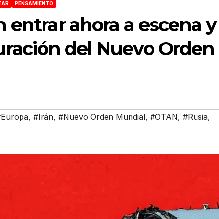
TAR
PENSAMIENTO
 entrar ahora a escena y
guración del Nuevo Orden
#Europa
,
#Irán
,
#Nuevo Orden Mundial
,
#OTAN
,
#Rusia
,