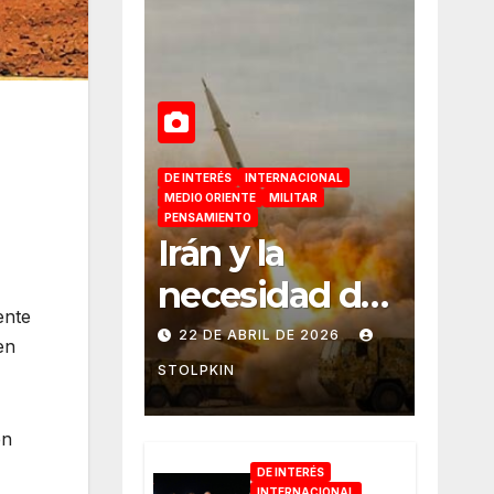
DE INTERÉS
INTERNACIONAL
MEDIO ORIENTE
MILITAR
PENSAMIENTO
Irán y la
necesidad de
ente
retomar la
22 DE ABRIL DE 2026
en
iniciativa
STOLPKIN
militar
en
DE INTERÉS
INTERNACIONAL