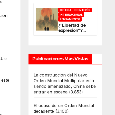
es
acelerar la
reconfiguración
CRÍTICA
DE INTERÉS
del Nuevo
ción
INTERNACIONAL
Orden Mundial
PENSAMIENTO
¿“Libertad de
expresión”?
¿“Libre
Mercado”?
¿“Soberanía”?…
Salvo el poder,
todo es ilusión
U. e
Publicaciones Más Vistas
La construcción del Nuevo
 este
Orden Mundial Multipolar está
siendo amenazado, China debe
entrar en escena
(3.853)
El ocaso de un Orden Mundial
decadente
(3.100)