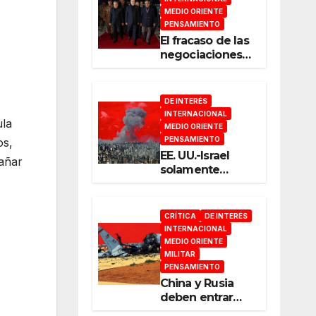
MEDIO ORIENTE
PENSAMIENTO
El fracaso de las
negociaciones
en Islamabad
DE INTERÉS
INTERNACIONAL
ula
MEDIO ORIENTE
PENSAMIENTO
os,
EE. UU.-Israel
pañar
solamente
pueden
entender el
lenguaje de la
CRÍTICA
DE INTERÉS
guerra
INTERNACIONAL
MEDIO ORIENTE
MILITAR
PENSAMIENTO
China y Rusia
deben entrar
ahora a escena y