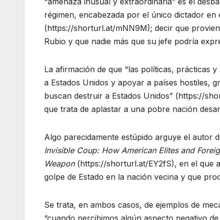
“amenaza inusual y extraordinaria” es el desba
régimen, encabezada por el único dictador en 
(https://shorturl.at/mNN9M); decir que provie
Rubio y que nadie más que su jefe podría expr
La afirmación de que “las políticas, prácticas
a Estados Unidos y apoyar a países hostiles, g
buscan destruir a Estados Unidos” (https://sho
que trata de aplastar a una pobre nación desa
Algo parecidamente estúpido arguye el autor de
Invisible Coup: How American Elites and Forei
Weapon
(https://shorturl.at/EY2fS), en el qu
golpe de Estado en la nación vecina y que proc
Se trata, en ambos casos, de ejemplos de meca
“cuando percibimos algún aspecto negativo de