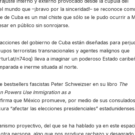
rajuste interno y externo provocado desde la cúpula del
el mundo que –¡bravo por la sinceridad!– se reconoce como
ne de Cuba es un mal chiste que sólo se le pudo ocurrir a 
esar en público sin sonrojarse.
 y acciones del gobierno de Cuba están diseñadas para perju
rupos terroristas transnacionales y agentes malignos que
rturl.at/n74oq) lleva a imaginar un poderoso Estado caribe
mparada e inerme situada al norte.
 bestsellers fascistas Peter Schweizser en su libro
The
gn Powers Use Immigration as a
e afirma que México promueve, por medio de sus consulados
ura “afectar las elecciones presidenciales” estadunidenses
nismo proyectivo, del que se ha hablado ya en este espaci
 otra persona, algo que nos produce rechazo y desagrado