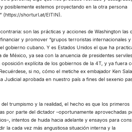
y posiblemente estemos proyectando en la otra persona
 (https://shorturl.at/ElTIN).
contraria: son las prácticas y acciones de Washington las 
financiar y promover “grupos terroristas internacionales y
el gobierno cubano. Y es Estados Unidos el que ha practi
rna de México, ya sea con la anuencia de presidentes serviles
 oposición explícita de los gobiernos de la 4T, y ya fuera 
ecuérdese, si no, cómo el metiche ex embajador Ken Sal
a Judicial aprobada en nuestro país a fines del sexenio pa
s del trumpismo y la realidad, el hecho es que los primeros
icas por parte del dictador –oportunamente aprovechadas p
os–, intentos de huida hacia adelante y ensayos para const
ir la cada vez más angustiosa situación interna y la