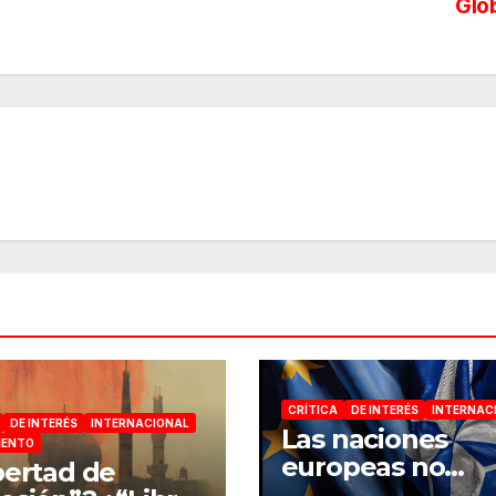
Glo
CRÍTICA
DE INTERÉS
INTERNAC
DE INTERÉS
INTERNACIONAL
Las naciones
IENTO
europeas no
bertad de
pueden ser