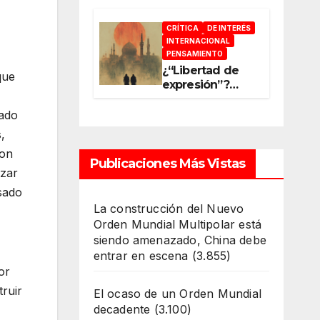
acelerar la
reconfiguración
CRÍTICA
DE INTERÉS
del Nuevo
INTERNACIONAL
Orden Mundial
PENSAMIENTO
¿“Libertad de
que
expresión”?
¿“Libre
Mercado”?
cado
¿“Soberanía”?…
,
Salvo el poder,
con
todo es ilusión
Publicaciones Más Vistas
azar
sado
La construcción del Nuevo
Orden Mundial Multipolar está
siendo amenazado, China debe
entrar en escena
(3.855)
or
ruir
El ocaso de un Orden Mundial
decadente
(3.100)