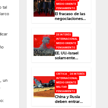
MEDIO ORIENTE
 tal
PENSAMIENTO
Marco
El fracaso de las
negociaciones
en Islamabad
dicar
DE INTERÉS
INTERNACIONAL
MEDIO ORIENTE
ño
PENSAMIENTO
EE. UU.-Israel
solamente
pueden
entender el
lenguaje de la
CRÍTICA
DE INTERÉS
guerra
INTERNACIONAL
, un
MEDIO ORIENTE
.
MILITAR
PENSAMIENTO
China y Rusia
o:
deben entrar
ahora a escena y
,