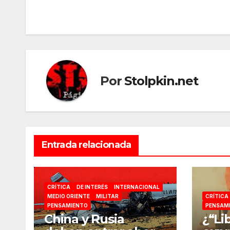
de
entradas
Por
Stolpkin.net
Entrada relacionada
CRÍTICA
DE INTERÉS
INTERNACIONAL
MEDIO ORIENTE
MILITAR
CRÍTICA
PENSAMIENTO
PENSAM
China y Rusia
¿“Li