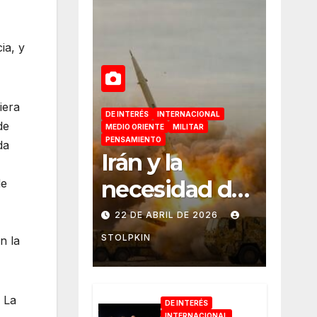
ia, y
iera
DE INTERÉS
INTERNACIONAL
de
MEDIO ORIENTE
MILITAR
PENSAMIENTO
da
Irán y la
necesidad de
de
retomar la
22 DE ABRIL DE 2026
iniciativa
STOLPKIN
n la
militar
. La
DE INTERÉS
INTERNACIONAL