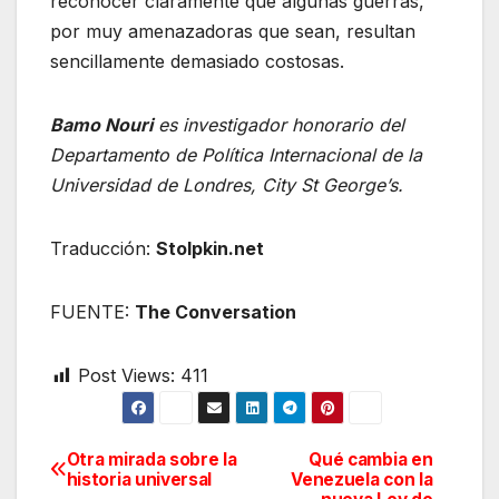
reconocer claramente que algunas guerras,
por muy amenazadoras que sean, resultan
sencillamente demasiado costosas.
Bamo Nouri
es investigador honorario del
Departamento de Política Internacional de la
Universidad de Londres, City St George’s.
Traducción:
Stolpkin.net
FUENTE:
The Conversation
Post Views:
411
Otra mirada sobre la
Qué cambia en
Navegación
historia universal
Venezuela con la