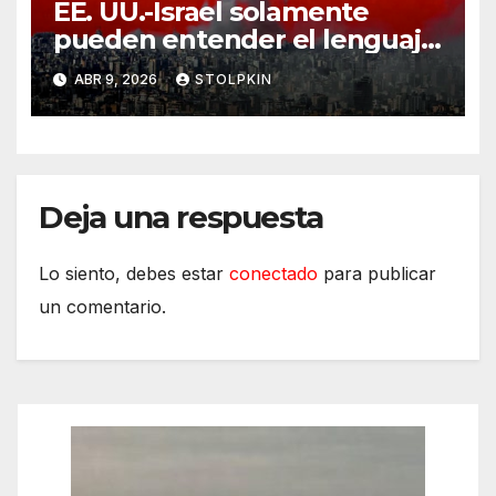
EE. UU.-Israel solamente
pueden entender el lenguaje
de la guerra
ABR 9, 2026
STOLPKIN
Deja una respuesta
Lo siento, debes estar
conectado
para publicar
un comentario.