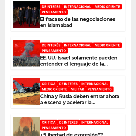
DE INTERÉS
INTERNACIONAL
MEDIO ORIENTE
PENSAMIENTO
El fracaso de las negociaciones
en Islamabad
DE INTERÉS
INTERNACIONAL
MEDIO ORIENTE
PENSAMIENTO
EE. UU.-Israel solamente pueden
entender el lenguaje de la
guerra
CRÍTICA
DE INTERÉS
INTERNACIONAL
MEDIO ORIENTE
MILITAR
PENSAMIENTO
China y Rusia deben entrar ahora
a escena y acelerar la
reconfiguración del Nuevo
Orden Mundial
CRÍTICA
DE INTERÉS
INTERNACIONAL
PENSAMIENTO
¿“Libertad de expresión”?