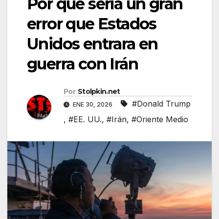
Por qué sería un gran
error que Estados
Unidos entrara en
guerra con Irán
Por
Stolpkin.net
#Donald Trump
ENE 30, 2026
,
#EE. UU.
,
#Irán
,
#Oriente Medio