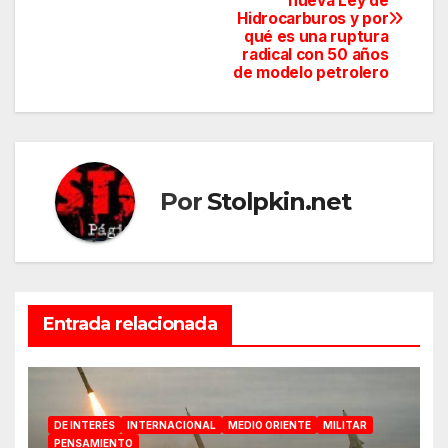
nueva Ley de
de
Hidrocarburos y por
qué es una ruptura
entradas
radical con 50 años
de modelo petrolero
Por
Stolpkin.net
Entrada relacionada
DE INTERÉS
INTERNACIONAL
MEDIO ORIENTE
MILITAR
PENSAMIENTO