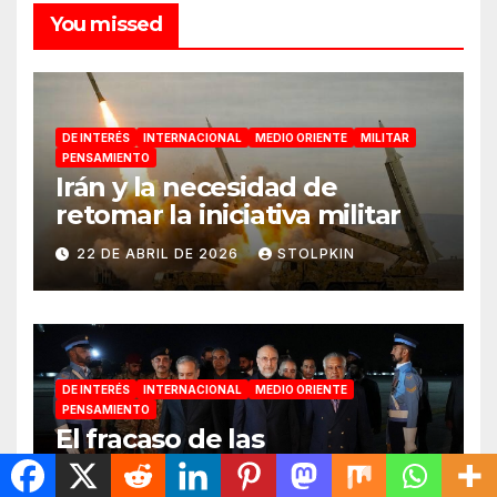
You missed
DE INTERÉS
INTERNACIONAL
MEDIO ORIENTE
MILITAR
PENSAMIENTO
Irán y la necesidad de
retomar la iniciativa militar
22 DE ABRIL DE 2026
STOLPKIN
DE INTERÉS
INTERNACIONAL
MEDIO ORIENTE
PENSAMIENTO
El fracaso de las
negociaciones en Islamabad