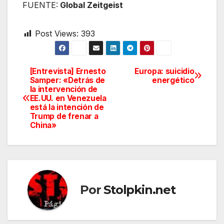
FUENTE:
Global Zeitgeist
Post Views:
393
[Entrevista] Ernesto
Europa: suicidio
Navegación
Samper: «Detrás de
energético
la intervención de
de
EE.UU. en Venezuela
está la intención de
entradas
Trump de frenar a
China»
Por
Stolpkin.net