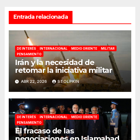
Entrada relacionada
DE INTERÉS
INTERNACIONAL
MEDIO ORIENTE
MILITAR
PENSAMIENTO
Irán y la necesidad de
retomar la iniciativa militar
ABR 22, 2026
STOLPKIN
DE INTERÉS
INTERNACIONAL
MEDIO ORIENTE
PENSAMIENTO
El fracaso de las
negociaciones en Islamabad