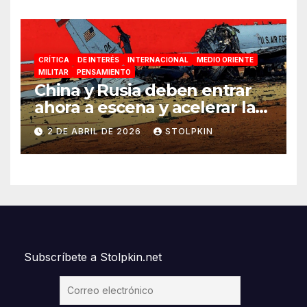
CRÍTICA
DE INTERÉS
INTERNACIONAL
MEDIO ORIENTE
MILITAR
PENSAMIENTO
China y Rusia deben entrar
ahora a escena y acelerar la
reconfiguración del Nuevo
2 DE ABRIL DE 2026
STOLPKIN
Orden Mundial
Subscríbete a Stolpkin.net