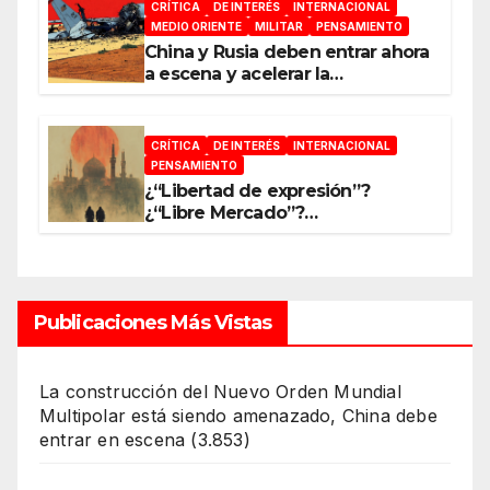
CRÍTICA
DE INTERÉS
INTERNACIONAL
MEDIO ORIENTE
MILITAR
PENSAMIENTO
China y Rusia deben entrar ahora
a escena y acelerar la
reconfiguración del Nuevo
Orden Mundial
CRÍTICA
DE INTERÉS
INTERNACIONAL
PENSAMIENTO
¿“Libertad de expresión”?
¿“Libre Mercado”?
¿“Soberanía”?… Salvo el poder,
todo es ilusión
Publicaciones Más Vistas
La construcción del Nuevo Orden Mundial
Multipolar está siendo amenazado, China debe
entrar en escena
(3.853)