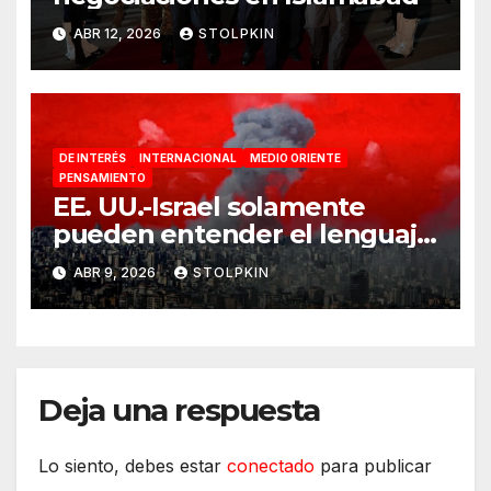
ABR 12, 2026
STOLPKIN
DE INTERÉS
INTERNACIONAL
MEDIO ORIENTE
PENSAMIENTO
EE. UU.-Israel solamente
pueden entender el lenguaje
de la guerra
ABR 9, 2026
STOLPKIN
Deja una respuesta
Lo siento, debes estar
conectado
para publicar