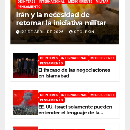
DE INTERÉS
INTERNACIONAL
MEDIO ORIENTE
MILITAR
PENSAMIENTO
Irán y la necesidad de
retomar la iniciativa militar
22 DE ABRIL DE 2026
STOLPKIN
DE INTERÉS
INTERNACIONAL
MEDIO ORIENTE
PENSAMIENTO
El fracaso de las negociaciones
en Islamabad
DE INTERÉS
INTERNACIONAL
MEDIO ORIENTE
PENSAMIENTO
EE. UU.-Israel solamente pueden
entender el lenguaje de la
guerra