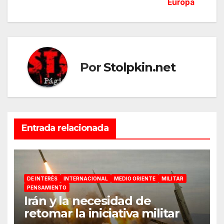
Europa
Por
Stolpkin.net
Entrada relacionada
DE INTERÉS
INTERNACIONAL
MEDIO ORIENTE
MILITAR
PENSAMIENTO
Irán y la necesidad de
retomar la iniciativa militar