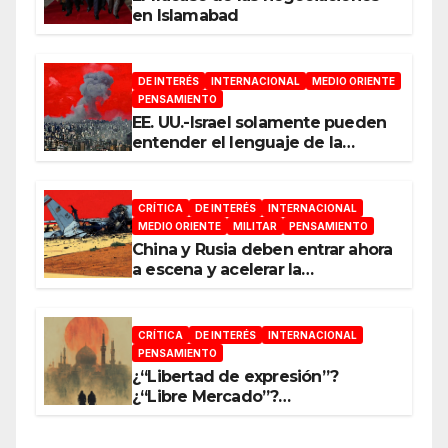
en Islamabad
DE INTERÉS
INTERNACIONAL
MEDIO ORIENTE
PENSAMIENTO
EE. UU.-Israel solamente pueden
entender el lenguaje de la
guerra
CRÍTICA
DE INTERÉS
INTERNACIONAL
MEDIO ORIENTE
MILITAR
PENSAMIENTO
China y Rusia deben entrar ahora
a escena y acelerar la
reconfiguración del Nuevo
Orden Mundial
CRÍTICA
DE INTERÉS
INTERNACIONAL
PENSAMIENTO
¿“Libertad de expresión”?
¿“Libre Mercado”?
¿“Soberanía”?… Salvo el poder,
todo es ilusión