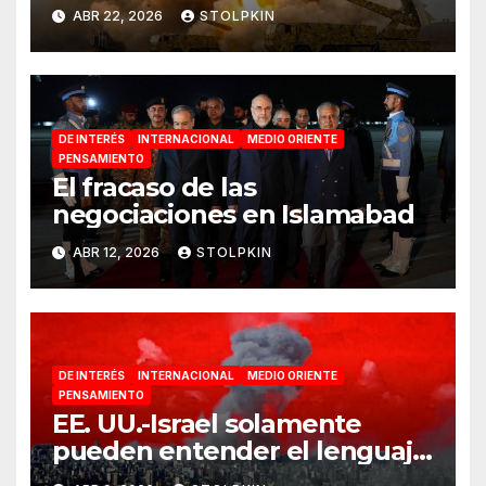
ABR 22, 2026
STOLPKIN
DE INTERÉS
INTERNACIONAL
MEDIO ORIENTE
PENSAMIENTO
El fracaso de las
negociaciones en Islamabad
ABR 12, 2026
STOLPKIN
DE INTERÉS
INTERNACIONAL
MEDIO ORIENTE
PENSAMIENTO
EE. UU.-Israel solamente
pueden entender el lenguaje
de la guerra