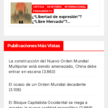
Orden Mundial
CRÍTICA
DE INTERÉS
INTERNACIONAL
PENSAMIENTO
¿“Libertad de expresión”?
¿“Libre Mercado”?
¿“Soberanía”?… Salvo el poder,
todo es ilusión
Publicaciones Más Vistas
La construcción del Nuevo Orden Mundial
Multipolar está siendo amenazado, China debe
entrar en escena
(3.863)
El ocaso de un Orden Mundial decadente
(3.108)
El Bloque Capitalista Occidental se niega a
aceptar la nueva realidad geopolítica
(2.969)