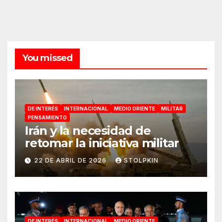
You missed
DE INTERÉS
INTERNACIONAL
MEDIO ORIENTE
MILITAR
PENSAMIENTO
Irán y la necesidad de
retomar la iniciativa militar
22 DE ABRIL DE 2026
STOLPKIN
DE INTERÉS
INTERNACIONAL
MEDIO ORIENTE