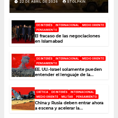
22 DE ABRIL DE 2026
STOLPKIN
DE INTERÉS
INTERNACIONAL
MEDIO ORIENTE
PENSAMIENTO
El fracaso de las negociaciones
en Islamabad
DE INTERÉS
INTERNACIONAL
MEDIO ORIENTE
PENSAMIENTO
EE. UU.-Israel solamente pueden
entender el lenguaje de la
guerra
CRÍTICA
DE INTERÉS
INTERNACIONAL
MEDIO ORIENTE
MILITAR
PENSAMIENTO
China y Rusia deben entrar ahora
a escena y acelerar la
reconfiguración del Nuevo