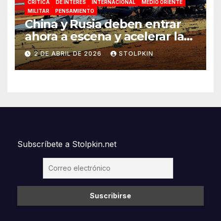
CRÍTICA
DE INTERÉS
INTERNACIONAL
MEDIO ORIENTE
MILITAR
PENSAMIENTO
China y Rusia deben entrar
ahora a escena y acelerar la
reconfiguración del Nuevo
2 DE ABRIL DE 2026
STOLPKIN
Orden Mundial
Subscríbete a Stolpkin.net