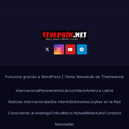
Funciona gracias a WordPress
|
Tema:
Newsbulk
de
Themeansar
Internacional
Pensamiento
Libros
Videos
América Latina
Noticias Internacionales
De interés
Entrevistas
Joyitas en la Red
Conociendo al enemigo
Crítica
Micro Notas
Militar
Autor
Contacto
Newsletter