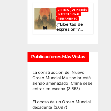
acelerar la
reconfiguración
CRÍTICA
DE INTERÉS
del Nuevo
INTERNACIONAL
Orden Mundial
PENSAMIENTO
¿“Libertad de
expresión”?
¿“Libre
Mercado”?
¿“Soberanía”?…
Salvo el poder,
todo es ilusión
Publicaciones Más Vistas
La construcción del Nuevo
Orden Mundial Multipolar está
siendo amenazado, China debe
entrar en escena
(3.853)
El ocaso de un Orden Mundial
decadente
(3.097)