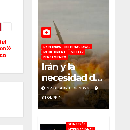
del
DE INTERÉS
INTERNACIONAL
con
MEDIO ORIENTE
MILITAR
ico
PENSAMIENTO
Irán y la
necesidad de
retomar la
22 DE ABRIL DE 2026
iniciativa
STOLPKIN
militar
DE INTERÉS
INTERNACIONAL