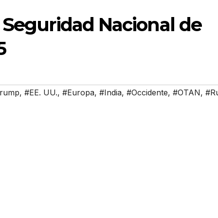
 Seguridad Nacional de
5
Trump
,
#EE. UU.
,
#Europa
,
#India
,
#Occidente
,
#OTAN
,
#Ru