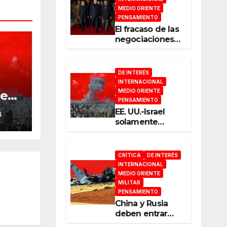
MEDIO ORIENTE
PENSAMIENTO
El fracaso de las
negociaciones
en Islamabad
DE INTERÉS
INTERNACIONAL
MEDIO ORIENTE
den
PENSAMIENTO
EE. UU.-Israel
N
solamente
pueden
entender el
lenguaje de la
CRÍTICA
DE INTERÉS
guerra
INTERNACIONAL
MEDIO ORIENTE
MILITAR
PENSAMIENTO
China y Rusia
deben entrar
ahora a escena y