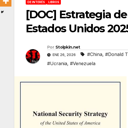
DE INTERÉS
LIBROS
[DOC] Estrategia de
Estados Unidos 202
Por
Stolpkin.net
#China
,
#Donald 
ENE 26, 2026
#Ucrania
,
#Venezuela