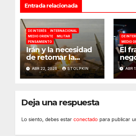
Entrada relacionada
DE INTERÉS
INTERNACIONAL
MEDIO ORIENTE
MILITAR
DE INTE
PENSAMIENTO
MEDIO O
Irán y la necesidad
El f
de retomar la
nego
iniciativa militar
Isl
ABR 22, 2026
STOLPKIN
ABR 1
Deja una respuesta
Lo siento, debes estar
conectado
para publicar u