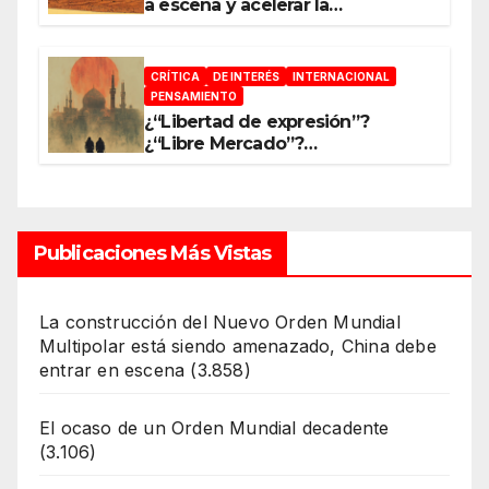
a escena y acelerar la
reconfiguración del Nuevo
Orden Mundial
CRÍTICA
DE INTERÉS
INTERNACIONAL
PENSAMIENTO
¿“Libertad de expresión”?
¿“Libre Mercado”?
¿“Soberanía”?… Salvo el poder,
todo es ilusión
Publicaciones Más Vistas
La construcción del Nuevo Orden Mundial
Multipolar está siendo amenazado, China debe
entrar en escena
(3.858)
El ocaso de un Orden Mundial decadente
(3.106)