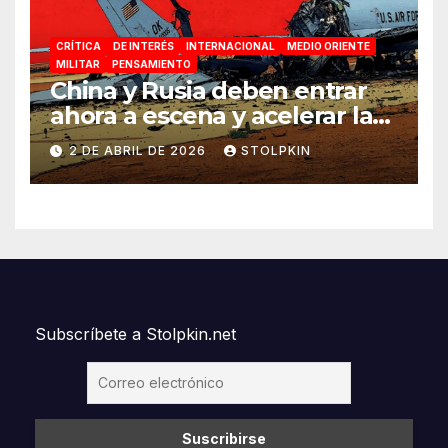
CRÍTICA
DE INTERÉS
INTERNACIONAL
MEDIO ORIENTE
MILITAR
PENSAMIENTO
China y Rusia deben entrar
ahora a escena y acelerar la
reconfiguración del Nuevo
2 DE ABRIL DE 2026
STOLPKIN
Orden Mundial
Subscríbete a Stolpkin.net