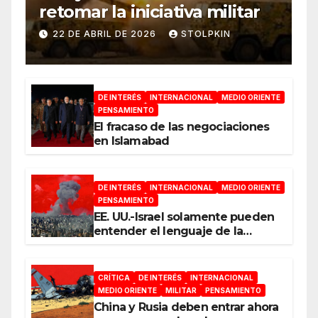
retomar la iniciativa militar
22 DE ABRIL DE 2026
STOLPKIN
DE INTERÉS
INTERNACIONAL
MEDIO ORIENTE
PENSAMIENTO
El fracaso de las negociaciones
en Islamabad
DE INTERÉS
INTERNACIONAL
MEDIO ORIENTE
PENSAMIENTO
EE. UU.-Israel solamente pueden
entender el lenguaje de la
guerra
CRÍTICA
DE INTERÉS
INTERNACIONAL
MEDIO ORIENTE
MILITAR
PENSAMIENTO
China y Rusia deben entrar ahora