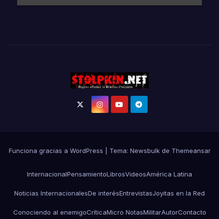
Funciona gracias a WordPress
|
Tema:
Newsbulk
de
Themeansar
Internacional
Pensamiento
Libros
Videos
América Latina
Noticias Internacionales
De interés
Entrevistas
Joyitas en la Red
Conociendo al enemigo
Crítica
Micro Notas
Militar
Autor
Contacto