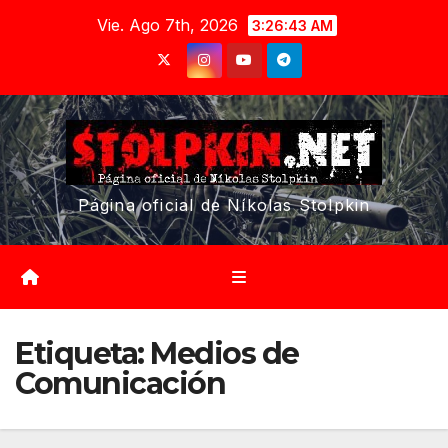
Saltar
Vie. Ago 7th, 2026
3:26:44 AM
al
contenido
Página oficial de Níkolas Stolpkin
Etiqueta:
Medios de
Comunicación