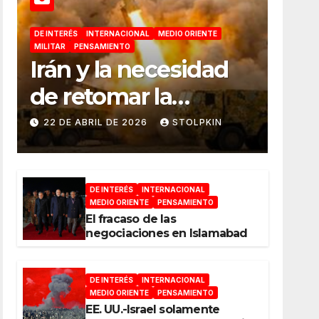
DE INTERÉS
INTERNACIONAL
MEDIO ORIENTE
MILITAR
PENSAMIENTO
Irán y la necesidad
de retomar la
iniciativa militar
22 DE ABRIL DE 2026
STOLPKIN
DE INTERÉS
INTERNACIONAL
MEDIO ORIENTE
PENSAMIENTO
El fracaso de las
negociaciones en Islamabad
DE INTERÉS
INTERNACIONAL
MEDIO ORIENTE
PENSAMIENTO
EE. UU.-Israel solamente