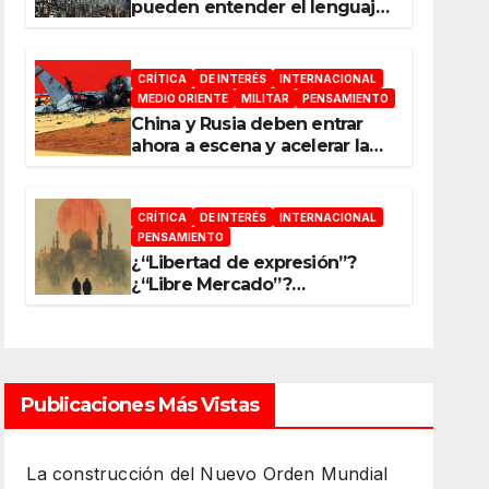
pueden entender el lenguaje
de la guerra
CRÍTICA
DE INTERÉS
INTERNACIONAL
MEDIO ORIENTE
MILITAR
PENSAMIENTO
China y Rusia deben entrar
ahora a escena y acelerar la
reconfiguración del Nuevo
Orden Mundial
CRÍTICA
DE INTERÉS
INTERNACIONAL
PENSAMIENTO
¿“Libertad de expresión”?
¿“Libre Mercado”?
¿“Soberanía”?… Salvo el
poder, todo es ilusión
Publicaciones Más Vistas
La construcción del Nuevo Orden Mundial