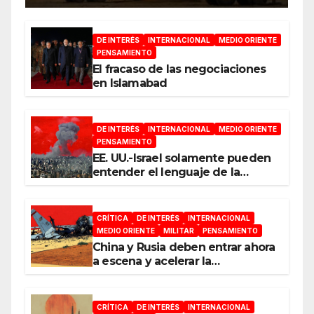
DE INTERÉS
INTERNACIONAL
MEDIO ORIENTE
PENSAMIENTO
El fracaso de las negociaciones
en Islamabad
DE INTERÉS
INTERNACIONAL
MEDIO ORIENTE
PENSAMIENTO
EE. UU.-Israel solamente pueden
entender el lenguaje de la
guerra
CRÍTICA
DE INTERÉS
INTERNACIONAL
MEDIO ORIENTE
MILITAR
PENSAMIENTO
China y Rusia deben entrar ahora
a escena y acelerar la
reconfiguración del Nuevo
Orden Mundial
CRÍTICA
DE INTERÉS
INTERNACIONAL