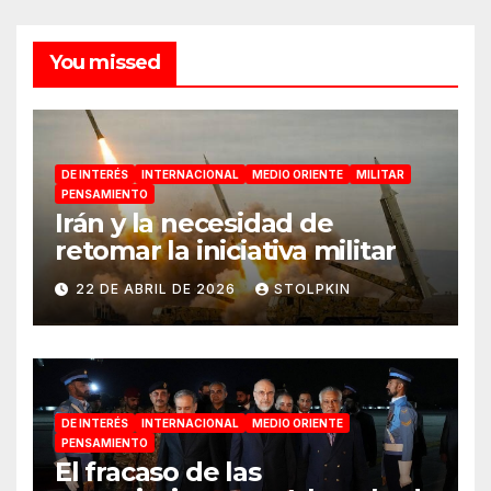
You missed
DE INTERÉS
INTERNACIONAL
MEDIO ORIENTE
MILITAR
PENSAMIENTO
Irán y la necesidad de
retomar la iniciativa militar
22 DE ABRIL DE 2026
STOLPKIN
DE INTERÉS
INTERNACIONAL
MEDIO ORIENTE
PENSAMIENTO
El fracaso de las