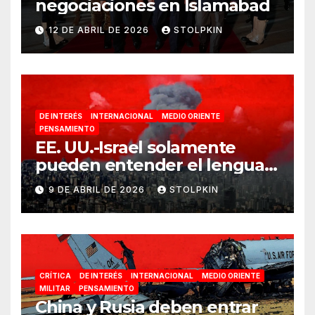
negociaciones en Islamabad
12 DE ABRIL DE 2026
STOLPKIN
DE INTERÉS
INTERNACIONAL
MEDIO ORIENTE
PENSAMIENTO
EE. UU.-Israel solamente
pueden entender el lenguaje
de la guerra
9 DE ABRIL DE 2026
STOLPKIN
CRÍTICA
DE INTERÉS
INTERNACIONAL
MEDIO ORIENTE
MILITAR
PENSAMIENTO
China y Rusia deben entrar