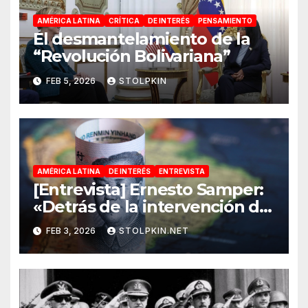
AMÉRICA LATINA
CRÍTICA
DE INTERÉS
PENSAMIENTO
El desmantelamiento de la
“Revolución Bolivariana”
FEB 5, 2026
STOLPKIN
AMÉRICA LATINA
DE INTERÉS
ENTREVISTA
[Entrevista] Ernesto Samper:
«Detrás de la intervención de
EE.UU. en Venezuela está la
FEB 3, 2026
STOLPKIN.NET
intención de Trump de frenar
a China»