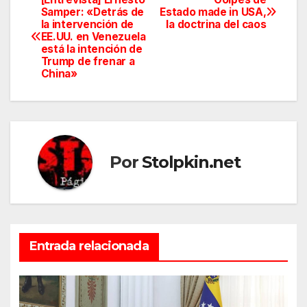
Navegación
Samper: «Detrás de
Estado made in USA,
la intervención de
la doctrina del caos
de
EE.UU. en Venezuela
está la intención de
entradas
Trump de frenar a
China»
Por
Stolpkin.net
Entrada relacionada