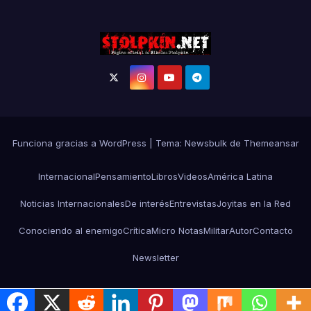
Funciona gracias a WordPress
|
Tema:
Newsbulk
de
Themeansar
Internacional
Pensamiento
Libros
Videos
América Latina
Noticias Internacionales
De interés
Entrevistas
Joyitas en la Red
Conociendo al enemigo
Crítica
Micro Notas
Militar
Autor
Contacto
Newsletter