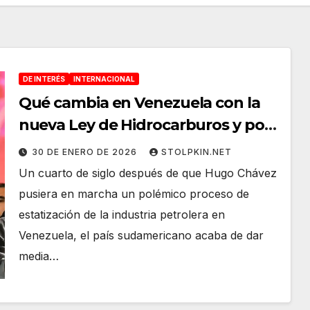
DE INTERÉS
INTERNACIONAL
Qué cambia en Venezuela con la
nueva Ley de Hidrocarburos y por
qué es una ruptura radical con 50
30 DE ENERO DE 2026
STOLPKIN.NET
años de modelo petrolero
Un cuarto de siglo después de que Hugo Chávez
pusiera en marcha un polémico proceso de
estatización de la industria petrolera en
Venezuela, el país sudamericano acaba de dar
media…