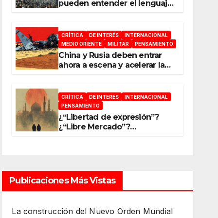
pueden entender el lenguaje
de la guerra
CRÍTICA
DE INTERÉS
INTERNACIONAL
MEDIO ORIENTE
MILITAR
PENSAMIENTO
China y Rusia deben entrar
ahora a escena y acelerar la
reconfiguración del Nuevo
Orden Mundial
CRÍTICA
DE INTERÉS
INTERNACIONAL
PENSAMIENTO
¿“Libertad de expresión”?
¿“Libre Mercado”?
¿“Soberanía”?… Salvo el
poder, todo es ilusión
Publicaciones Más Vistas
La construcción del Nuevo Orden Mundial