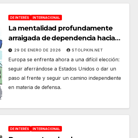
DE INTERÉS
INTERNACIONAL
La mentalidad profundamente
arraigada de dependencia hacia
EE. UU. de figuras como Rutte
29 DE ENERO DE 2026
STOLPKIN.NET
constituye un obstáculo para la
Europa se enfrenta ahora a una difícil elección:
autonomía estratégica de Europa
seguir aferrándose a Estados Unidos o dar un
paso al frente y seguir un camino independiente
en materia de defensa.
DE INTERÉS
INTERNACIONAL