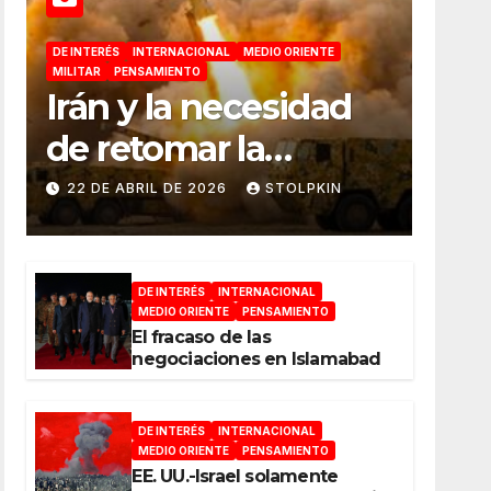
DE INTERÉS
INTERNACIONAL
MEDIO ORIENTE
MILITAR
PENSAMIENTO
Irán y la necesidad
de retomar la
iniciativa militar
22 DE ABRIL DE 2026
STOLPKIN
DE INTERÉS
INTERNACIONAL
MEDIO ORIENTE
PENSAMIENTO
El fracaso de las
negociaciones en Islamabad
DE INTERÉS
INTERNACIONAL
MEDIO ORIENTE
PENSAMIENTO
EE. UU.-Israel solamente