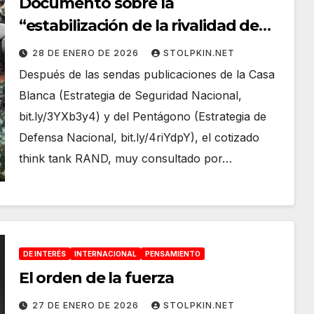
Documento sobre la
“estabilización de la rivalidad de
China y EU” que retiró
28 DE ENERO DE 2026
STOLPKIN.NET
misteriosamente RAND
Después de las sendas publicaciones de la Casa
Blanca (Estrategia de Seguridad Nacional,
bit.ly/3YXb3y4) y del Pentágono (Estrategia de
Defensa Nacional, bit.ly/4riYdpY), el cotizado
think tank RAND, muy consultado por…
DE INTERÉS
INTERNACIONAL
PENSAMIENTO
El orden de la fuerza
27 DE ENERO DE 2026
STOLPKIN.NET